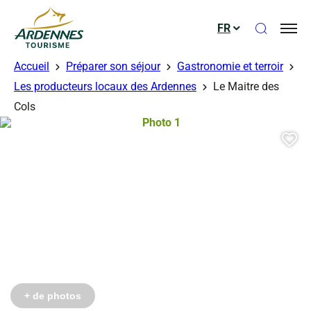
Ouvrir le
FR
ADT des Ardennes
Accueil
Préparer son séjour
Gastronomie et terroir
Les producteurs locaux des Ardennes
Le Maitre des
Cols
Photo 1, © Droits gérés – Andréa H
Aj
+ de photos