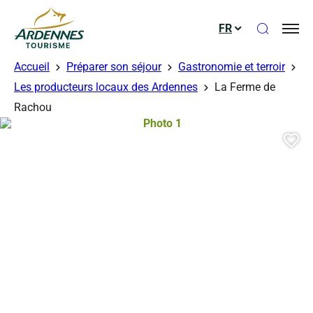
Ouvrir le
FR
ADT des Ardennes
Accueil
Préparer son séjour
Gastronomie et terroir
Les producteurs locaux des Ardennes
La Ferme de
Rachou
Photo 1, © Droits gérés
Aj