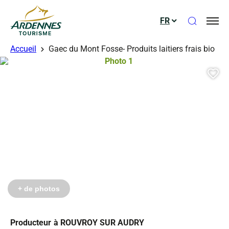
Ouvrir le
FR
ADT des Ardennes
Accueil
Gaec du Mont Fosse- Produits laitiers frais bio
Photo 1, © Droits gérés
Aj
+ de photos
Producteur
à ROUVROY SUR AUDRY