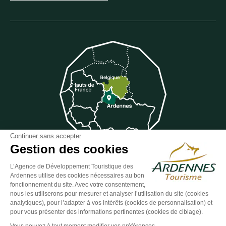
Continuer sans accepter
Gestion des cookies
L’Agence de Développement Touristique des
Ardennes utilise des cookies nécessaires au bon
Suivez-nous sur Facebook
Suivez-nous sur Instagram
Suivez-nous sur Youtube
Suivez-nous sur Twit
Suivez-nous 
fonctionnement du site. Avec votre consentement,
nous les utiliserons pour mesurer et analyser l’utilisation du site (cookies
analytiques), pour l’adapter à vos intérêts (cookies de personnalisation) et
pour vous présenter des informations pertinentes (cookies de ciblage).
ESPACE GROUPES
ESPACE PRESSE
ESPACE PRO
Vous pouvez à tout moment modifier vos préférences.