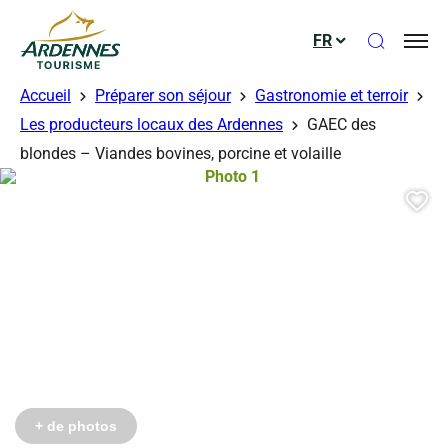
Ouvrir le
FR
ADT des Ardennes
Accueil
Préparer son séjour
Gastronomie et terroir
Les producteurs locaux des Ardennes
GAEC des
blondes – Viandes bovines, porcine et volaille
Photo 1, © Droits libres
Aj
+ de photos