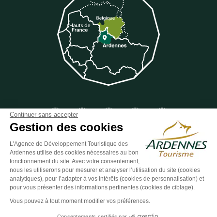
Suivez-nous sur Facebook
Suivez-nous sur Instagram
Suivez-nous sur Youtube
Suivez-nous sur Twit
Suivez-nous 
Continuer sans accepter
Gestion des cookies
L’Agence de Développement Touristique des
Ardennes utilise des cookies nécessaires au bon
ESPACE GROUPES
ESPACE PRESSE
ESPACE PRO
fonctionnement du site. Avec votre consentement,
nous les utiliserons pour mesurer et analyser l’utilisation du site (cookies
Plan du site
-
Politique de confidentialité
-
Mentions légales
-
analytiques), pour l’adapter à vos intérêts (cookies de personnalisation) et
Éditer mes cookies
-
Made with
by
IRIS Interactive
pour vous présenter des informations pertinentes (cookies de ciblage).
Ce site est protégé par reCAPTCHA. Les
règles de confidentialité
et les
Vous pouvez à tout moment modifier vos préférences.
conditions d'utilisation
de Google s'appliquent.
Consentements certifiés par