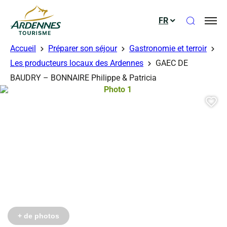
Ouvrir le
FR
ADT des Ardennes
Accueil
Préparer son séjour
Gastronomie et terroir
Les producteurs locaux des Ardennes
GAEC DE
BAUDRY – BONNAIRE Philippe & Patricia
Photo 1, © Droits libres
Aj
+ de photos