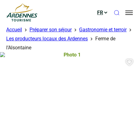
Ouvrir le
FR
ADT des Ardennes
Accueil
Préparer son séjour
Gastronomie et terroir
Les producteurs locaux des Ardennes
Ferme de
l’Alsontaine
Photo 1, © Droits gérés
Aj