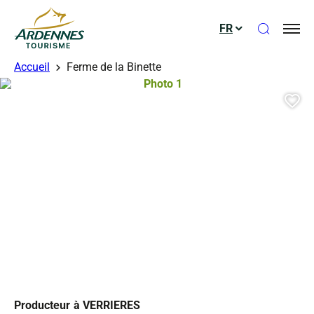
Ouvrir le
FR
ADT des Ardennes
Accueil
Ferme de la Binette
Photo 1, © Droits gérés – AH
Aj
Producteur
à VERRIERES