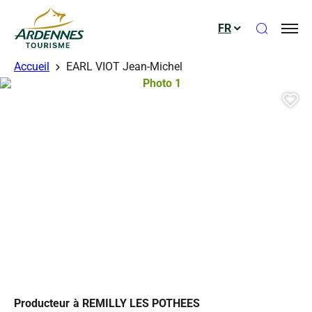
Ouvrir le
FR
ADT des Ardennes
Accueil
EARL VIOT Jean-Michel
Photo 1, © Droits gérés
Aj
Producteur
à REMILLY LES POTHEES