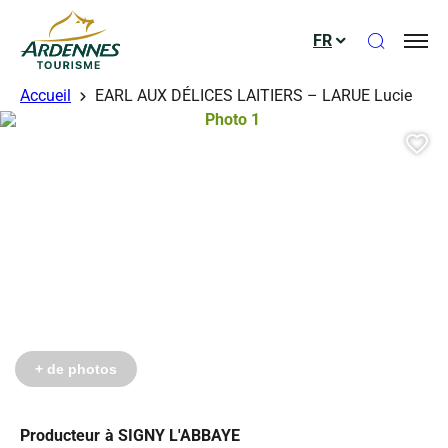
Ouvrir le
FR
ADT des Ardennes
Accueil
EARL AUX DÉLICES LAITIERS – LARUE Lucie
Photo 1, © Droits gérés
Aj
+ de photos
Producteur
à SIGNY L'ABBAYE