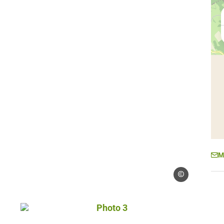
M
Droits gérés – OT
Photo 3, © Droits gérés