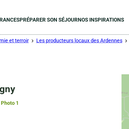
ÉRANCES
PRÉPARER SON SÉJOUR
NOS INSPIRATIONS
ie et terroir
Les producteurs locaux des Ardennes
igny
Photo 1, © Droits gérés – OTCP