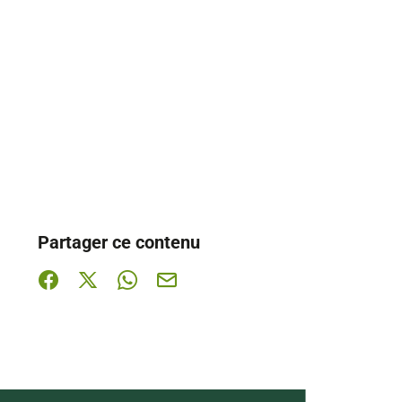
Partager ce contenu
Partager sur Facebook (nouvelle fenêtre)
Partager sur X / Twitter (nouvelle fenêtre)
Partager sur WhatsApp
Partager par mail