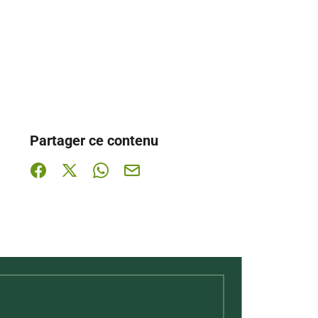
Partager ce contenu
Partager sur Facebook (nouvelle fenêtre)
Partager sur X / Twitter (nouvelle fenêtre)
Partager sur WhatsApp
Partager par mail