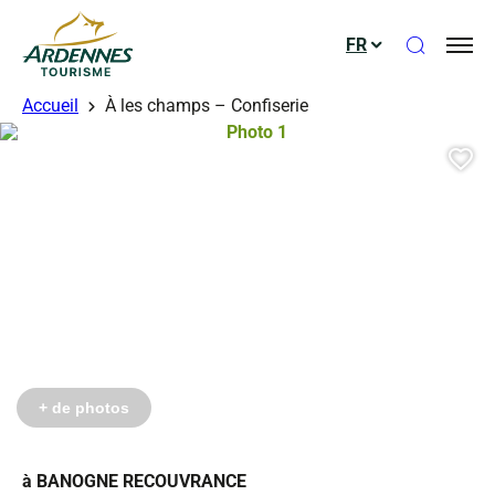
Ouvrir le
FR
ADT des Ardennes
Accueil
À les champs – Confiserie
Photo 1, © Droits gérés
Aj
+ de photos
à BANOGNE RECOUVRANCE