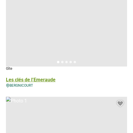
Gîte
Les clés de l’Emeraude
BERGNICOURT
Photo 1, © Droits gérés
Ajou