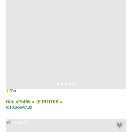
1 épi
Gîte
Gîte n°5465 « LE PUTOIS »
TOURNAVAUX
Photo 1, © Droits gérés – GITES DE France
Ajou