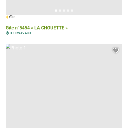
1 épi
Gîte
Gîte n°5454 « LA CHOUETTE »
TOURNAVAUX
Photo 1, © Gérés
Ajou