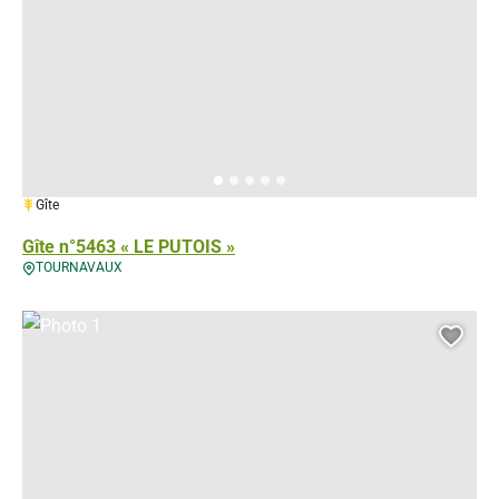
1 épi
Gîte
Gîte n°5463 « LE PUTOIS »
TOURNAVAUX
Photo 1, © Gérés
Ajou