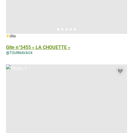
1 épi
Gîte
Gîte n°5455 « LA CHOUETTE »
TOURNAVAUX
Photo 1, © Gérés
Ajou