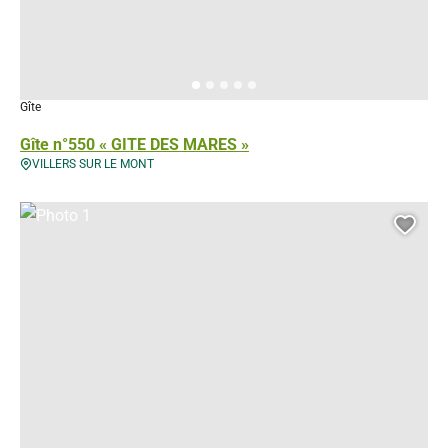
Gîte
Gîte n°550 « GITE DES MARES »
VILLERS SUR LE MONT
Photo 1, © Droits libres
Ajou