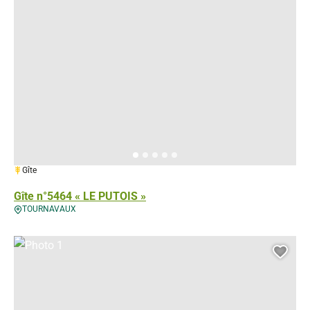
1 épi
Gîte
Gîte n°5464 « LE PUTOIS »
TOURNAVAUX
Photo 1, © Gérés
Ajou