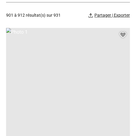
901 à 912 résultat(s) sur 931
Partager | Exporter
Photo 1, © Gérés
Ajou