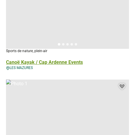
Sports de nature, plein-air
Canoë Kayak / Cap Ardenne Events
LES MAZURES
Photo 1, © Droits gérés
Ajou