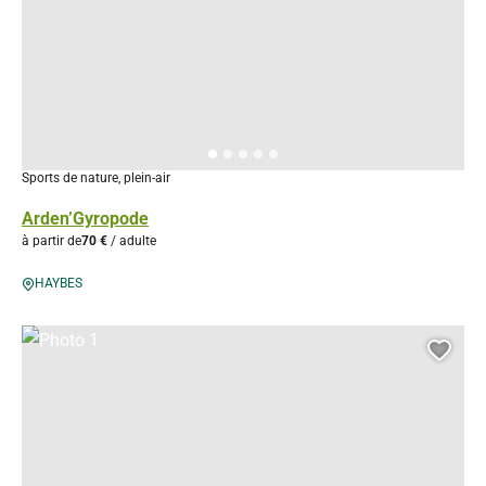
Sports de nature, plein-air
Arden’Gyropode
à partir de
70 €
/ adulte
HAYBES
Photo 1
Ajou