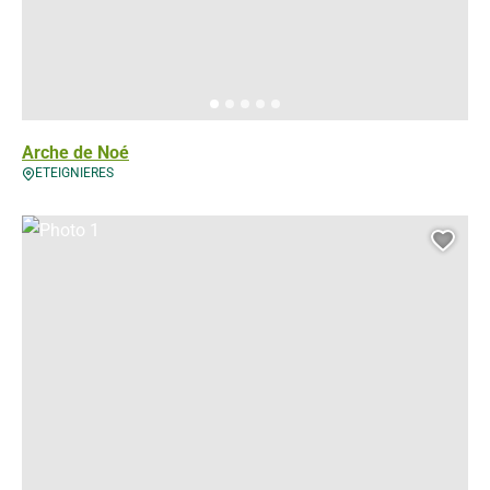
Arche de Noé
ETEIGNIERES
Photo 1, © Droits gérés
Ajou