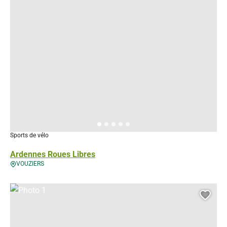
Sports de vélo
Ardennes Roues Libres
VOUZIERS
Photo 1, © Droits gérés
Ajou