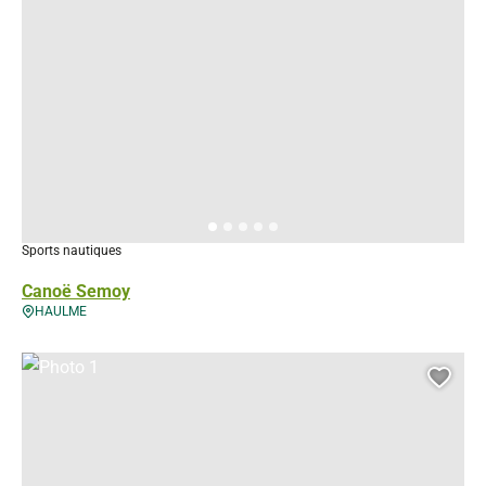
Sports nautiques
Canoë Semoy
HAULME
Photo 1, © Droits gérés – csna anne choquet
Ajou