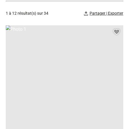
1 à 12 résultat(s) sur 34
Partager | Exporter
Photo 1, © Droits libres
Ajou