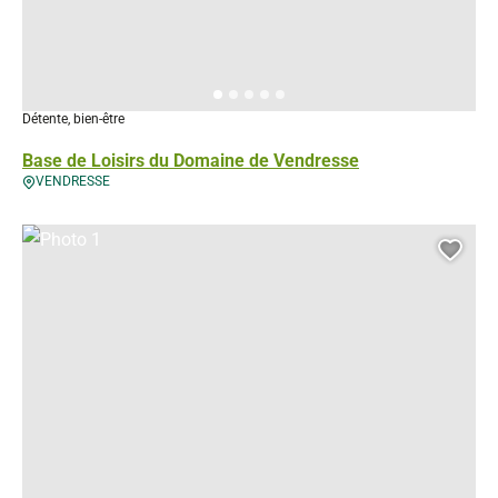
Détente, bien-être
Base de Loisirs du Domaine de Vendresse
VENDRESSE
Photo 1, © Droits gérés
Ajou