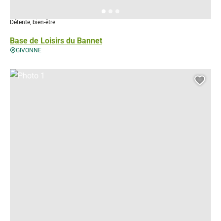
Détente, bien-être
Base de Loisirs du Bannet
GIVONNE
Photo 1, © Droits gérés – D. Truillard
Ajou