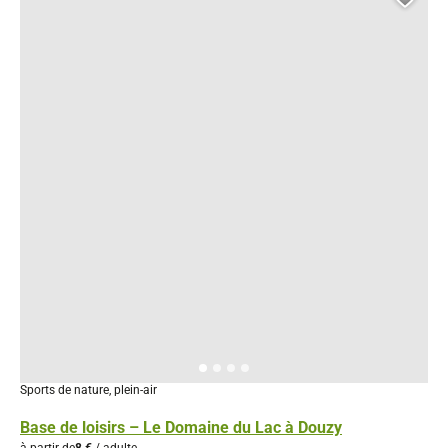
Ajou
Sports de nature, plein-air
Base de loisirs – Le Domaine du Lac à Douzy