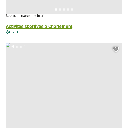
Sports de nature, plein-air
Activités sportives à Charlemont
GIVET
Photo 1, © Droits gérés
Ajou