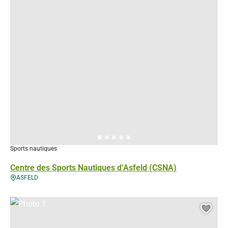
Sports nautiques
Centre des Sports Nautiques d’Asfeld (CSNA)
ASFELD
Photo 1, © Droits gérés
Ajou