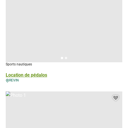
Sports nautiques
Location de pédalos
REVIN
Photo 1, © Droits gérés – Maison des Randonnées de Sedan
Ajou