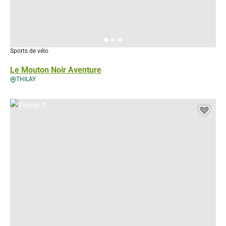
Sports de vélo
Le Mouton Noir Aventure
THILAY
Photo 1, © Droits gérés
Ajou