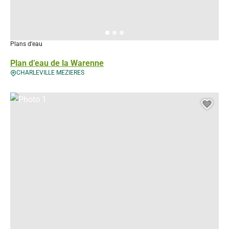
Plans d’eau
Plan d’eau de la Warenne
CHARLEVILLE MEZIERES
Photo 1, Droits gérés – ©APSCA
Ajou