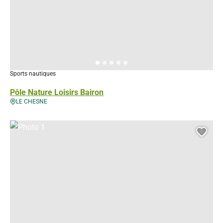
Sports nautiques
Pôle Nature Loisirs Bairon
LE CHESNE
Photo 1, © Droits libres
Ajou