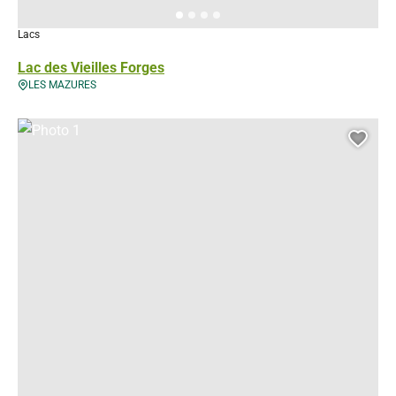
Lacs
Lac des Vieilles Forges
LES MAZURES
Photo 1, © Droits gérés
Ajou