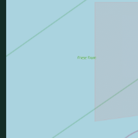
Agence de Développement Touristique
des Ardennes
Les Offices de Tourisme
Votre avis nous interesse
Brochures
Besoin d'idées ? Feuilletez
ou téléchargez toutes nos
brochures en ligne