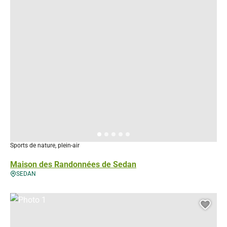
Sports de nature, plein-air
Maison des Randonnées de Sedan
SEDAN
Photo 1, © Droits gérés
Ajou