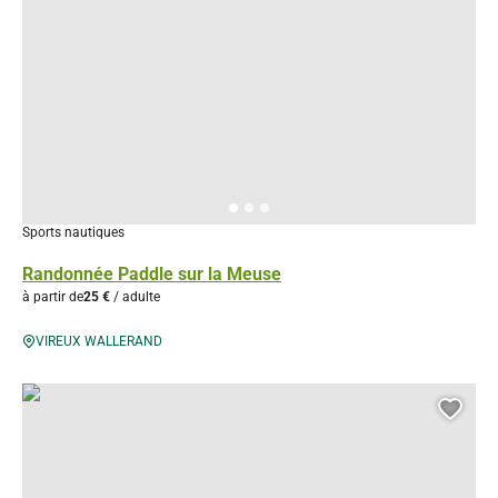
Sports nautiques
Randonnée Paddle sur la Meuse
à partir de
25 €
/ adulte
VIREUX WALLERAND
Rethel-Château Canoë-Kayak, © Droits gérés
Ajou