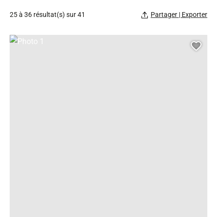
25 à 36 résultat(s) sur 41
Partager | Exporter
Photo 1, © Droits gérés
Ajou