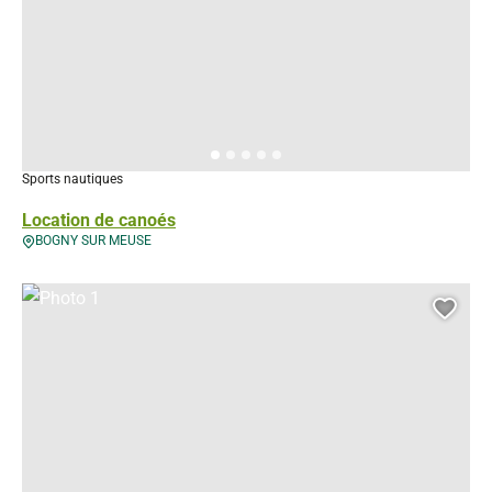
Sports nautiques
Location de canoés
BOGNY SUR MEUSE
Photo 1, © Droits gérés – VAT
Ajou