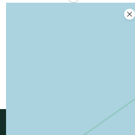
Ce contenu vous a été utile ?
2
Enregistrer
Ce contenu vous a été utile
Ce contenu ne vous a pas été utile
Partager ce contenu
Partager sur Facebook (nouvelle fenêtre)
Partager sur X / Twitter (nouvelle fenê
Partager sur WhatsApp
Partager par mail
Newsletter
Pour rester informé des dernières actualités des
Ardennes, inscrivez-vous !
Inscrivez-vous à la newsletter