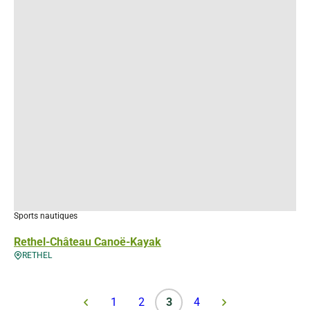
Sports nautiques
Rethel-Château Canoë-Kayak
RETHEL
1
2
3
4