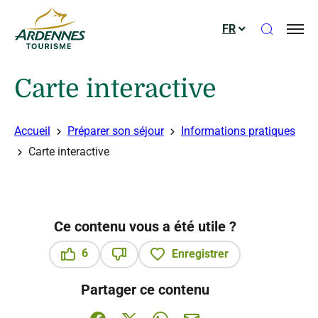
Ouvrir le
FR
ADT des Ardennes
Carte interactive
Accueil
Préparer son séjour
Informations pratiques
Carte interactive
© OpenStreetMap contributors
Ce contenu vous a été utile ?
6
Enregistrer
Ce contenu vous a été utile
Ce contenu ne vous a pas été utile
Partager ce contenu