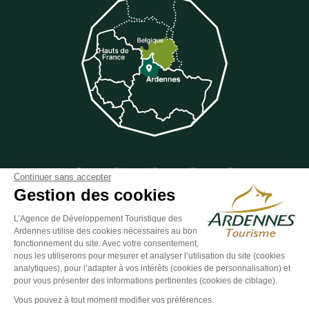
Suivez-nous sur Facebook
Suivez-nous sur Instagram
Suivez-nous sur Youtube
Suivez-nous sur Twit
Suivez-nous 
Continuer sans accepter
Gestion des cookies
L’Agence de Développement Touristique des
Ardennes utilise des cookies nécessaires au bon
ESPACE GROUPES
ESPACE PRESSE
ESPACE PRO
fonctionnement du site. Avec votre consentement,
nous les utiliserons pour mesurer et analyser l’utilisation du site (cookies
Plan du site
-
Politique de confidentialité
-
Mentions légales
-
analytiques), pour l’adapter à vos intérêts (cookies de personnalisation) et
Éditer mes cookies
-
Made with
by
IRIS Interactive
pour vous présenter des informations pertinentes (cookies de ciblage).
Ce site est protégé par reCAPTCHA. Les
règles de confidentialité
et les
Vous pouvez à tout moment modifier vos préférences.
conditions d'utilisation
de Google s'appliquent.