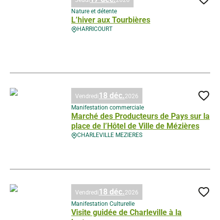
Jeudi
2026
Ajo
Nature et détente
L’hiver aux Tourbières
HARRICOURT
L’hiver aux Tourbières, © Droits gérés – A. MUSU
18 déc.
Vendredi
2026
Ajo
Manifestation commerciale
Marché des Producteurs de Pays sur la
place de l’Hôtel de Ville de Mézières
CHARLEVILLE MEZIERES
Marché des Producteurs de Pays sur la place de l’Hôtel de Ville de Méz
18 déc.
Vendredi
2026
Ajo
Manifestation Culturelle
Visite guidée de Charleville à la