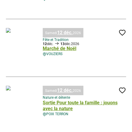
Nouveau : Visite guidée de l’église Saint-Léger de Torcy, © Droits gérés
12 déc.
Samedi
2026
Ajo
Fête et Tradition
12
déc.
13
déc.
2026
Marché de Noël
VOUZIERS
Marché de Noël, © Droits gérés – Adobe Stock
12 déc.
Samedi
2026
Ajo
Nature et détente
Sortie Pour toute la famille : jouons
avec la nature
POIX TERRON
Sortie Pour toute la famille : jouons avec la nature, © Droits libres