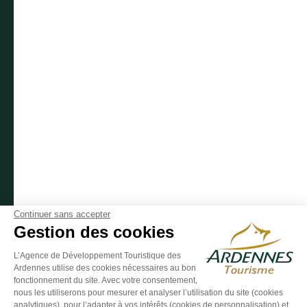
Suivez-nous sur Facebook
Suivez-nous sur Instagram
Suivez-nous sur Youtube
Suivez-nous sur Twit
Suivez-nous 
Continuer sans accepter
Gestion des cookies
L’Agence de Développement Touristique des
Ardennes utilise des cookies nécessaires au bon
ESPACE GROUPES
ESPACE PRESSE
ESPACE PRO
fonctionnement du site. Avec votre consentement,
nous les utiliserons pour mesurer et analyser l’utilisation du site (cookies
Plan du site
-
Politique de confidentialité
-
Mentions légales
-
analytiques), pour l’adapter à vos intérêts (cookies de personnalisation) et