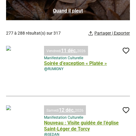
Quand il pleut
277 à 288 résultat(s) sur 317
Partager | Exporter
11 déc.
Vendredi
2026
Ajo
Manifestation Culturelle
Soirée d’exception « Platée »
RUMIGNY
Soirée d’exception « Platée », © Droits gérés
12 déc.
Samedi
2026
Ajo
Manifestation Culturelle
Nouveau : Visite guidée de l’église
Saint-Léger de Torcy
SEDAN