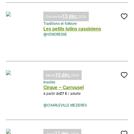
13 déc.
Dimanche
2026
Ajo
Traditions et folklore
Les petits lutins cassiniens
VENDRESSE
Les petits lutins cassiniens, © Droits gérés – La Cassine en Ardenne
15 déc.
Mardi
2026
Ajo
Insolite
Cirque – Carrousel
à partir de
27 €
/ adulte
CHARLEVILLE MEZIERES
Cirque – Carrousel, © Droits gérés
17 déc.