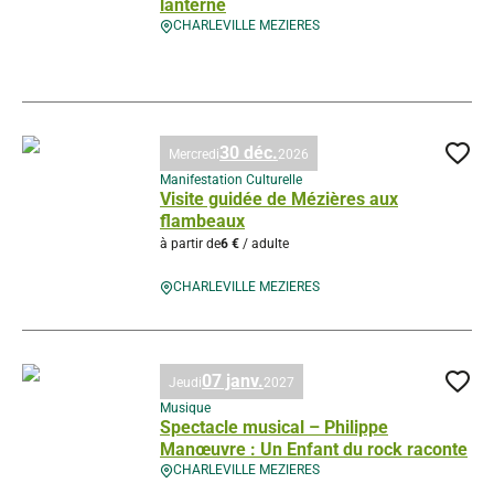
lanterne
CHARLEVILLE MEZIERES
Visite guidée de Charleville à la lanterne, © Droits gérés – D. Truillard
30 déc.
Mercredi
2026
Ajo
Manifestation Culturelle
Visite guidée de Mézières aux
flambeaux
à partir de
6 €
/ adulte
CHARLEVILLE MEZIERES
Visite guidée de Mézières aux flambeaux, © Droits gérés – T. Michel
07 janv.
Jeudi
2027
Ajo
Musique
Spectacle musical – Philippe
Manœuvre : Un Enfant du rock raconte
CHARLEVILLE MEZIERES