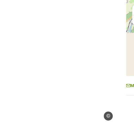
M
Droits libres