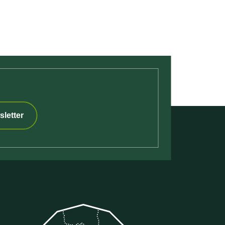
Partager sur Facebook (nouvelle fenêtre)
Partager sur X / Twitter (nouvelle fenêtre)
Partager sur WhatsApp
Partager par mail
sletter