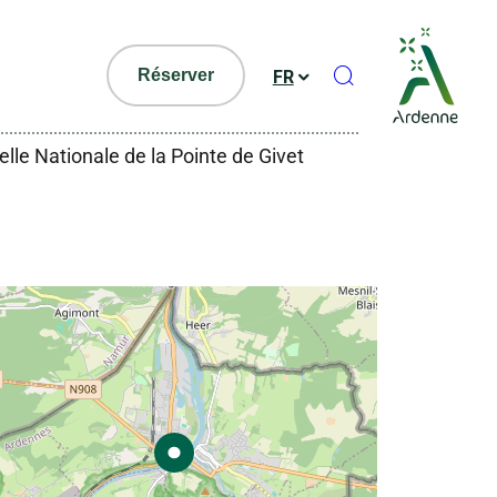
Ouvrir le formul
Réserver
FR
lle Nationale de la Pointe de Givet