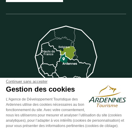
Continuer sans accepter
Gestion des cookies
L’Agence de Développement Touristique des
Suivez-nous sur Facebook
Suivez-nous sur Instagram
Suivez-nous sur Youtube
Suivez-nous sur Twit
Suivez-nous 
Ardennes utilise des cookies nécessaires au bon
fonctionnement du site. Avec votre consentement,
nous les utiliserons pour mesurer et analyser l’utilisation du site (cookies
analytiques), pour l’adapter à vos intérêts (cookies de personnalisation) et
pour vous présenter des informations pertinentes (cookies de ciblage).
ESPACE GROUPES
ESPACE PRESSE
ESPACE PRO