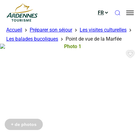
Ouvrir le
FR
ADT des Ardennes
Accueil
Préparer son séjour
Les visites culturelles
Les balades bucoliques
Point de vue de la Marfée
Photo 1, © Droits gérés – OTPS
Aj
+ de photos