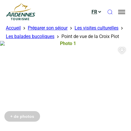
Ouvrir le
FR
ADT des Ardennes
Accueil
Préparer son séjour
Les visites culturelles
Les balades bucoliques
Point de vue de la Croix Piot
Photo 1, © Droits gérés – OTPS
Aj
+ de photos