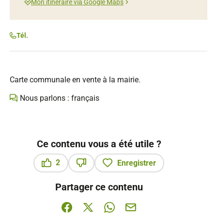
Mon itinéraire via Google Maps
Tél.
Carte communale en vente à la mairie.
Nous parlons : français
Ce contenu vous a été utile ?
2
Enregistrer
Ce contenu vous a été utile
Ce contenu ne vous a pas été utile
Partager ce contenu
Partager sur Facebook (nouvelle fenêtre)
Partager sur X / Twitter (nouvelle fenê
Partager sur WhatsApp
Partager par mail