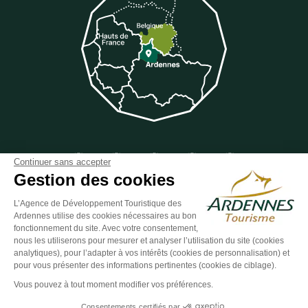
Suivez-nous sur Facebook
Suivez-nous sur Instagram
Suivez-nous sur Youtube
Suivez-nous sur Twit
Suivez-nous 
Continuer sans accepter
Gestion des cookies
L’Agence de Développement Touristique des
Ardennes utilise des cookies nécessaires au bon
ESPACE GROUPES
ESPACE PRESSE
ESPACE PRO
fonctionnement du site. Avec votre consentement,
nous les utiliserons pour mesurer et analyser l’utilisation du site (cookies
Plan du site
-
Politique de confidentialité
-
Mentions légales
-
analytiques), pour l’adapter à vos intérêts (cookies de personnalisation) et
Éditer mes cookies
-
Made with
by
IRIS Interactive
pour vous présenter des informations pertinentes (cookies de ciblage).
Ce site est protégé par reCAPTCHA. Les
règles de confidentialité
et les
Vous pouvez à tout moment modifier vos préférences.
conditions d'utilisation
de Google s'appliquent.
Consentements certifiés par