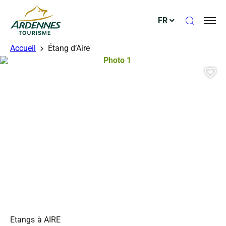
Ouvrir le
FR
ADT des Ardennes
Accueil
Étang d’Aire
Photo 1, © Droits gérés
Aj
Etangs
à AIRE