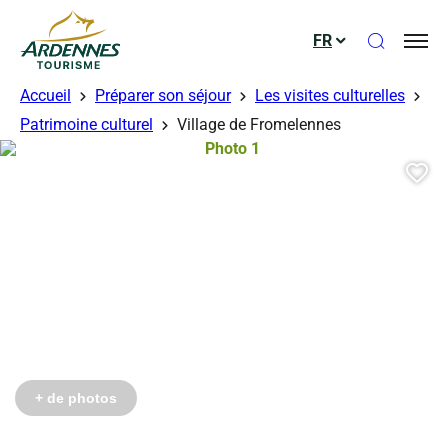
Ouvrir le
FR
ADT des Ardennes
Accueil
Préparer son séjour
Les visites culturelles
Patrimoine culturel
Village de Fromelennes
Photo 1, © Droits gérés
Aj
+ de photos