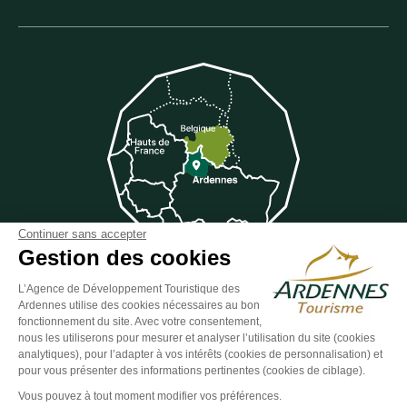
Continuer sans accepter
Gestion des cookies
L’Agence de Développement Touristique des
Ardennes utilise des cookies nécessaires au bon
Suivez-nous sur Facebook
Suivez-nous sur Instagram
Suivez-nous sur Youtube
Suivez-nous sur Twit
Suivez-nous 
fonctionnement du site. Avec votre consentement,
nous les utiliserons pour mesurer et analyser l’utilisation du site (cookies
analytiques), pour l’adapter à vos intérêts (cookies de personnalisation) et
pour vous présenter des informations pertinentes (cookies de ciblage).
ESPACE GROUPES
ESPACE PRESSE
ESPACE PRO
Vous pouvez à tout moment modifier vos préférences.