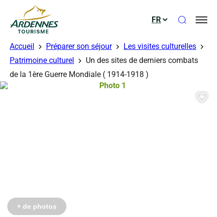
Ouvrir le
FR
ADT des Ardennes
Accueil
Préparer son séjour
Les visites culturelles
Patrimoine culturel
Un des sites de derniers combats
de la 1ère Guerre Mondiale ( 1914-1918 )
Photo 1, © Droits gérés – Mairie de 
Aj
+ de photos