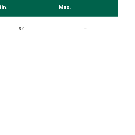
Max.
in.
Non communiqué
3 €
–