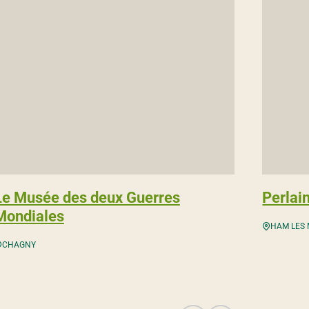
Le Musée des deux Guerres
Perlain
Mondiales
HAM LES 
CHAGNY