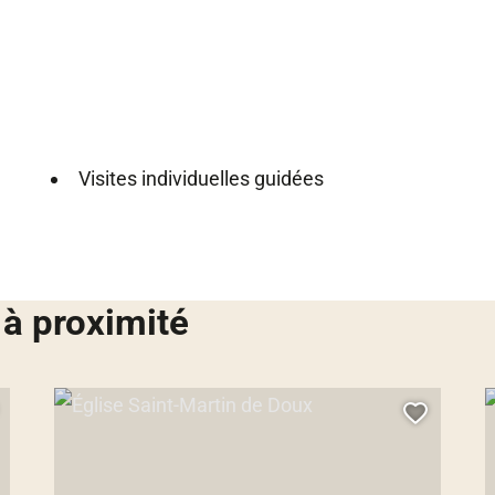
Visites individuelles guidées
 à proximité
Église Saint-Martin de Doux, © Droits gérés – OTPR
L
jouter cette page au carnet de voyage ?
Ajouter