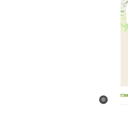
M
Droits libres