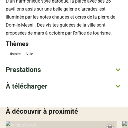
D’un harmonieux style baroque, la place avec ses 26
pavillons assis sur une belle galerie d’arcades, est
illuminée par les notes chaudes et ocres de la pierre de
Dom-le-Mesnil. Des visites guidées de la ville sont
proposées de mars à octobre par l’office de tourisme.
Thèmes
Histoire
Ville
Prestations
À télécharger
À découvrir à proximité
Ancien lavoir, © Droits gérés – Google Maps
Anc