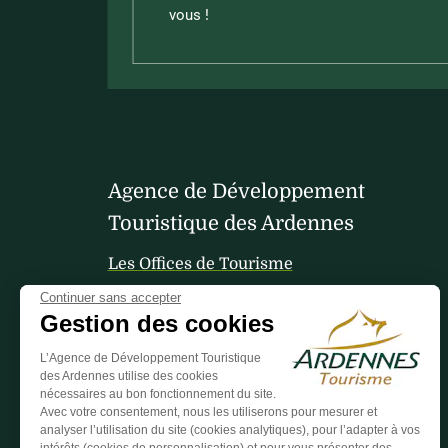
vous !
Agence de Développement
Touristique des Ardennes
Les Offices de Tourisme
Continuer sans accepter
Gestion des cookies
Votre avis nous interesse
L’Agence de Développement Touristique
des Ardennes utilise des cookies
nécessaires au bon fonctionnement du site.
Avec votre consentement, nous les utiliserons pour mesurer et
analyser l’utilisation du site (cookies analytiques), pour l’adapter à vos
intérêts (cookies de personnalisation) et pour vous présenter des