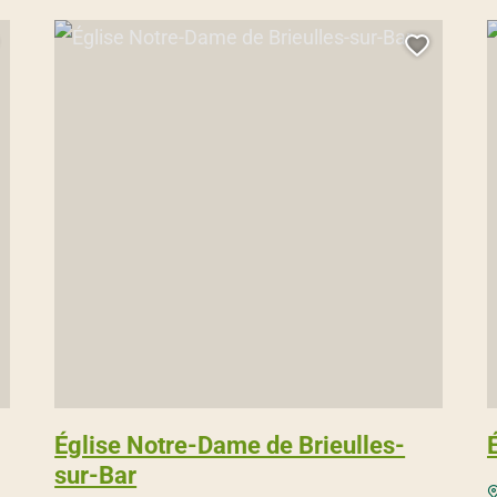
Église Notre-Dame de Brieulles-sur-Bar, © Droits gérés – Franço
É
jouter cette page au carnet de voyage ?
Ajouter
Église Notre-Dame de Brieulles-
sur-Bar