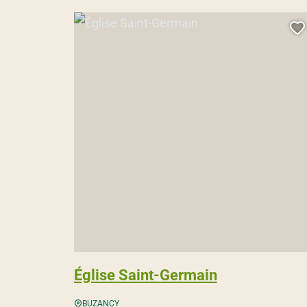
Église Saint-Germain, © Droits gérés – PL OTAA
A
Église Saint-Germain
BUZANCY