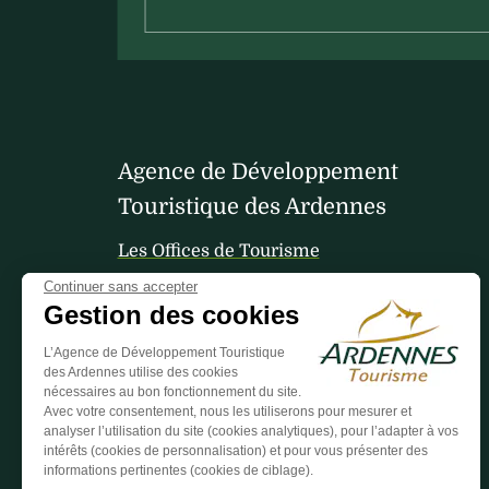
Agence de Développement
Touristique des Ardennes
Les Offices de Tourisme
Continuer sans accepter
Gestion des cookies
Votre avis nous interesse
L’Agence de Développement Touristique
des Ardennes utilise des cookies
nécessaires au bon fonctionnement du site.
Avec votre consentement, nous les utiliserons pour mesurer et
analyser l’utilisation du site (cookies analytiques), pour l’adapter à vos
intérêts (cookies de personnalisation) et pour vous présenter des
informations pertinentes (cookies de ciblage).