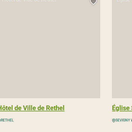
 cette page au carnet de voyage ?
Ajouter cette
Hôtel de Ville de Rethel
Église
RETHEL
SEVIGNY