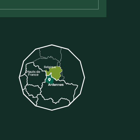
tter
 sur Tiktok