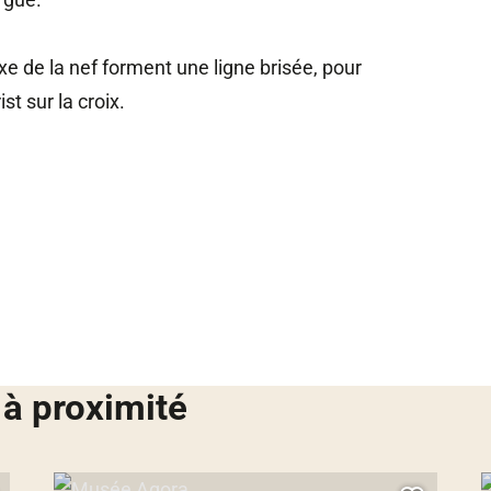
’axe de la nef forment une ligne brisée, pour
ist sur la croix.
 à proximité
Musée Agora, © Droits gérés
H