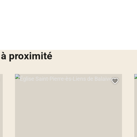
 à proximité
ille-Mézières
Église Saint-Pierre-ès-Liens de Balaives, © Droits gérés – Marasi 
E
jouter cette page au carnet de voyage ?
Ajouter