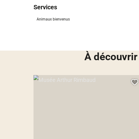
Services
Animaux bienvenus
À découvrir
Musée Arthur Rimbaud, Droits libres – © Ville de Charlev
A