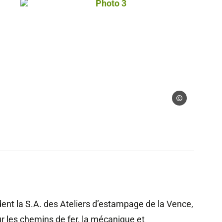
Marasi Julien
Photo 3, © Droits gérés – Marasi Jul
 gérés – Marasi Julien
Droits gérés – Mar
dent la S.A. des Ateliers d’estampage de la Vence,
 les chemins de fer, la mécanique et