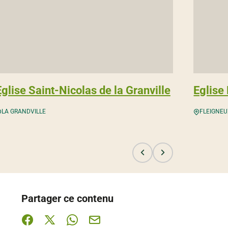
Eglise Saint-Nicolas de la Granville
Eglise
LA GRANDVILLE
FLEIGNE
Partager ce contenu
Partager sur Facebook (nouvelle fenêtre)
Partager sur X / Twitter (nouvelle fenêtre)
Partager sur WhatsApp
Partager par mail