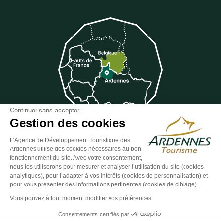
Continuer sans accepter
Gestion des cookies
L’Agence de Développement Touristique des
Ardennes utilise des cookies nécessaires au bon
Suivez-nous sur Facebook
Suivez-nous sur Instagram
Suivez-nous sur Youtube
Suivez-nous sur Twit
Suivez-nous 
fonctionnement du site. Avec votre consentement,
nous les utiliserons pour mesurer et analyser l’utilisation du site (cookies
analytiques), pour l’adapter à vos intérêts (cookies de personnalisation) et
pour vous présenter des informations pertinentes (cookies de ciblage).
ESPACE GROUPES
ESPACE PRESSE
ESPACE PRO
Vous pouvez à tout moment modifier vos préférences.
Plan du site
-
Politique de confidentialité
-
Mentions légales
-
Consentements certifiés par
Éditer mes cookies
-
Made with
by
IRIS Interactive