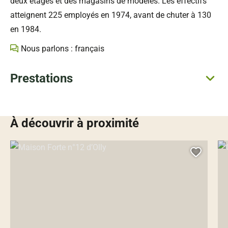
deux étages et des magasins de modèles. Les effectifs
atteignent 225 employés en 1974, avant de chuter à 130
en 1984.
Nous parlons : français
Prestations
À découvrir à proximité
Maison Forte n°12 d’Olly, © Droits gérés
Qua
Ajoute