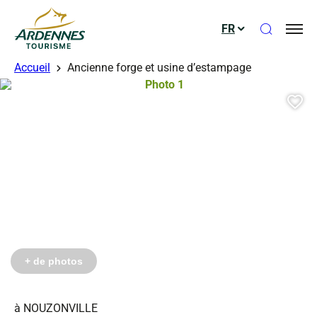
Ouvrir le
FR
ADT des Ardennes
Accueil
Ancienne forge et usine d’estampage
Photo 1, © Droits gérés – Bennani
Aj
+ de photos
à NOUZONVILLE