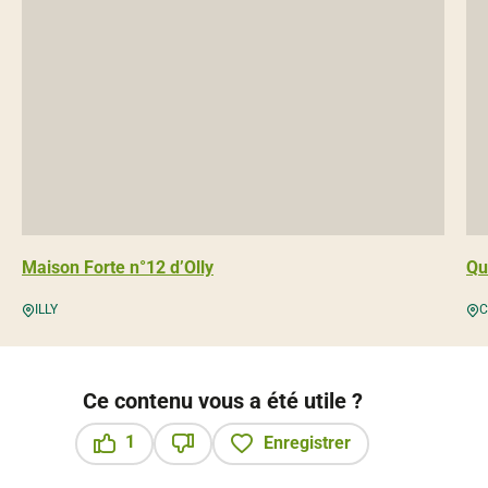
Maison Forte n°12 d’Olly
Qu
ILLY
C
Ce contenu vous a été utile ?
1
Enregistrer
Ce contenu vous a été utile
Ce contenu ne vous a pas été utile