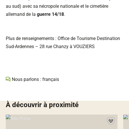
au sud) avec sa nécropole nationale et le cimetière
allemand de la
guerre 14/18
.
Plus de renseignements : Office de Tourisme Destination
Sud-Ardennes – 28 rue Chanzy à VOUZIERS
Nous parlons : français
À découvrir à proximité
Allo Pizza, © Droits gérés – Adobe stock
Arg
Ajoute