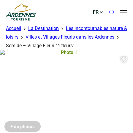
Ouvrir le
FR
ADT des Ardennes
Accueil
La Destination
Les incontournables nature &
loisirs
Villes et Villages Fleuris dans les Ardennes
Semide – Village Fleuri “4 fleurs”
Photo 1, © Droits gérés – Pauline L
Aj
+ de photos