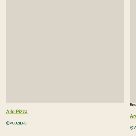
Res
Allo Pizza
Ar
VOUZIERS
V