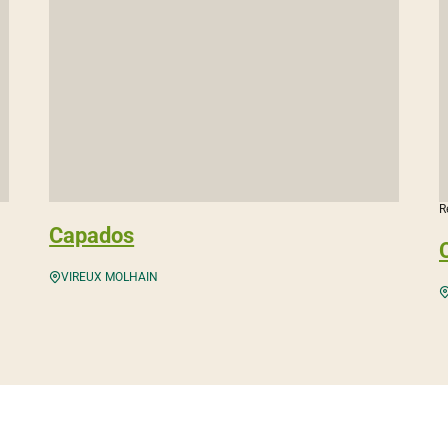
R
Capados
VIREUX MOLHAIN