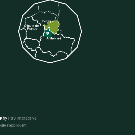
tter
 sur Tiktok
by
IRIS Interactive
gle s'appliquent.
formité avec les réglementations. Personnalisez vos préf