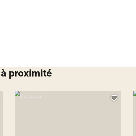
 à proximité
Capados, © Droits libres
C
jouter cette page au carnet de voyage ?
Ajouter