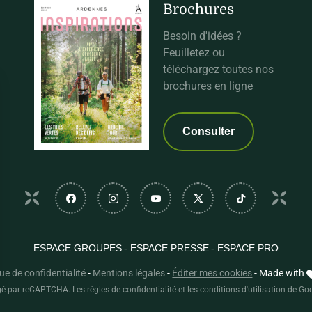
Brochures
Besoin d'idées ?
Feuilletez ou
téléchargez toutes nos
brochures en ligne
Consulter
Suivez-nous sur Facebook
Suivez-nous sur Instagram
Suivez-nous sur Youtube
Suivez-nous sur Twi
Suivez-nous
ESPACE GROUPES
ESPACE PRESSE
ESPACE PRO
que de confidentialité
-
Mentions légales
-
Éditer mes cookies
-
Made with
sez vos Options
égé par reCAPTCHA. Les
règles de confidentialité
et les
conditions d'utilisation
de Goo
s paramètres de confidentialité, en garantissant la con