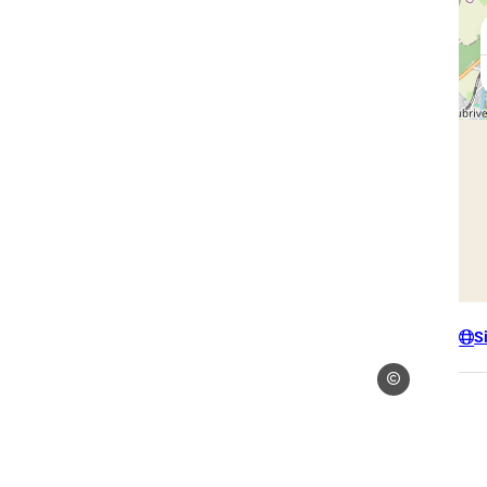
S
Droits libres