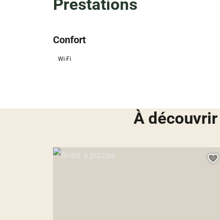
Prestations
Confort
Wi-Fi
À découvrir
Boîte à pizzas, © Droits libres
A