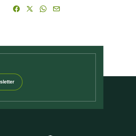
Partager sur Facebook (nouvelle fenêtre)
Partager sur X / Twitter (nouvelle fenêtre)
Partager sur WhatsApp
Partager par mail
sletter