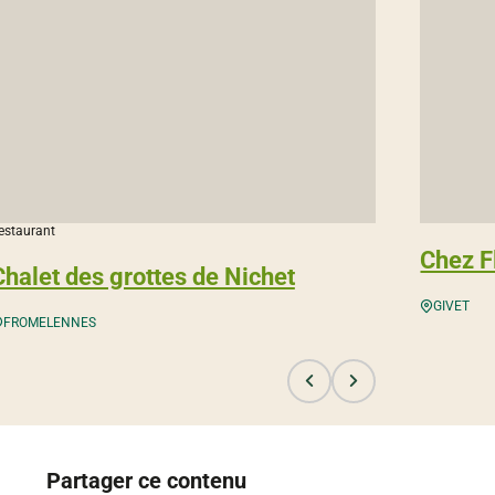
estaurant
Chez 
Chalet des grottes de Nichet
GIVET
FROMELENNES
Partager ce contenu