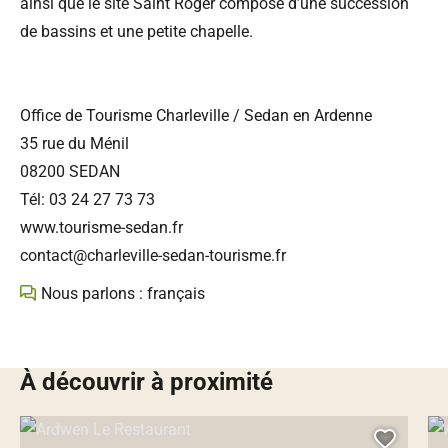
ainsi que le site Saint Roger composé d’une succession
de bassins et une petite chapelle.
Office de Tourisme Charleville / Sedan en Ardenne
35 rue du Ménil
08200 SEDAN
Tél: 03 24 27 73 73
www.tourisme-sedan.fr
contact@charleville-sedan-tourisme.fr
Nous parlons : français
À découvrir à proximité
Ardwen Le Restaurant, © Droits gérés – Le restaurant Arwen
Aub