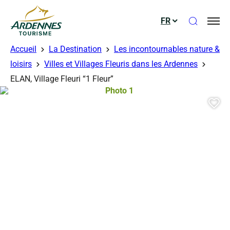
Ouvrir le
FR
ADT des Ardennes
Accueil
La Destination
Les incontournables nature &
loisirs
Villes et Villages Fleuris dans les Ardennes
ELAN, Village Fleuri “1 Fleur”
Photo 1, © Droits libres
Aj