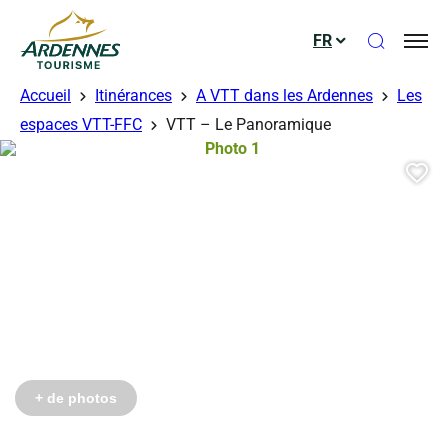
Ouvrir le
FR
ADT des Ardennes
Accueil
Itinérances
A VTT dans les Ardennes
Les
espaces VTT-FFC
VTT – Le Panoramique
Photo 1, © comcom cretes
Aj
+ de photos