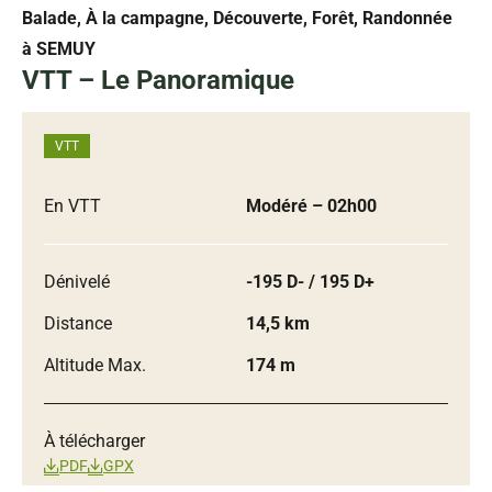
Balade, À la campagne, Découverte, Forêt, Randonnée
à SEMUY
VTT – Le Panoramique
VTT
En VTT
Modéré
– 02h00
Dénivelé
-195 D- / 195 D+
Distance
14,5 km
Altitude Max.
174 m
À télécharger
PDF
GPX