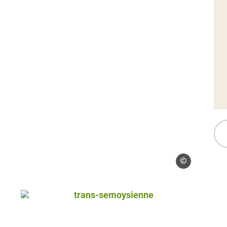
vpa
 à Naux, © Eric BOSCHMANN – Coll. Champagne-Ardenne Tourisme
trans-semoysienne, © julie gengoux