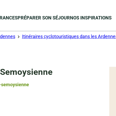
ÉRANCES
PRÉPARER SON SÉJOUR
NOS INSPIRATIONS
Ardennes
Itinéraires cyclotouristiques dans les Ardenne
s-Semoysienne
trans-semoysienne, © vpa