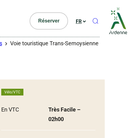
Ouvrir le formul
Réserver
FR
s
Voie touristique Trans-Semoysienne
Vélo/VTC
En VTC
Très Facile
–
02h00