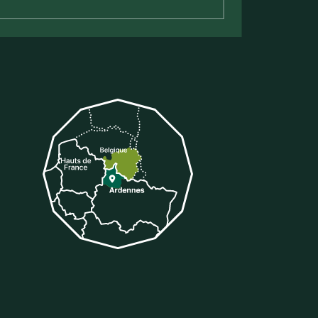
tter
 sur Tiktok