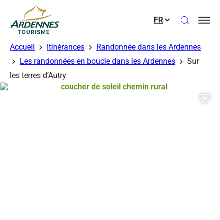
Ouvrir le
FR
ADT des Ardennes
Accueil
Itinérances
Randonnée dans les Ardennes
Les randonnées en boucle dans les Ardennes
Sur
les terres d’Autry
coucher de soleil chemin rural, © li
Aj