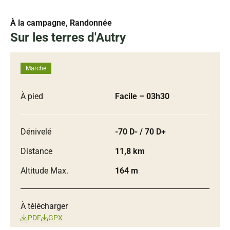
À la campagne, Randonnée
Sur les terres d'Autry
Marche
À pied
Facile
– 03h30
Dénivelé
-70 D- / 70 D+
Distance
11,8 km
Altitude Max.
164 m
À télécharger
PDF
GPX