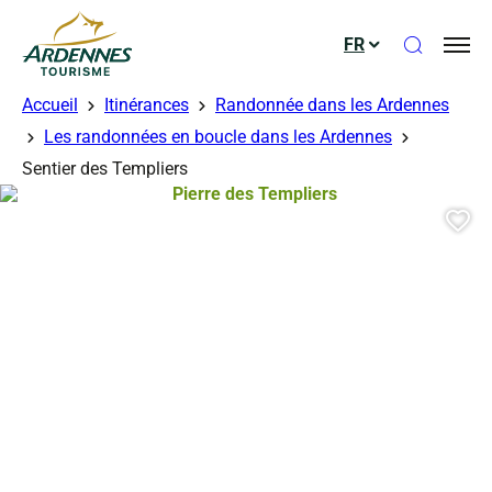
Ouvrir le
FR
ADT des Ardennes
Accueil
Itinérances
Randonnée dans les Ardennes
Les randonnées en boucle dans les Ardennes
Sentier des Templiers
Pierre des Templiers, © credit Phil
Aj