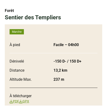
Forêt
Sentier des Templiers
Marche
À pied
Facile
– 04h00
Dénivelé
-150 D- / 150 D+
Distance
13,2 km
Altitude Max.
237 m
À télécharger
PDF
GPX