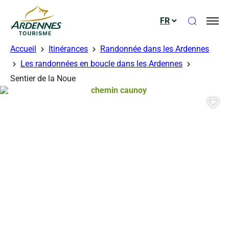
Ouvrir le
FR
ADT des Ardennes
Accueil
Itinérances
Randonnée dans les Ardennes
Les randonnées en boucle dans les Ardennes
Sentier de la Noue
chemin caunoy, © chemin caunoy
Aj