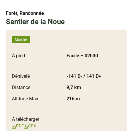
Forêt, Randonnée
Sentier de la Noue
Marche
À pied
Facile
– 02h30
Dénivelé
-141 D- / 141 D+
Distance
9,7 km
Altitude Max.
216 m
À télécharger
PDF
GPX