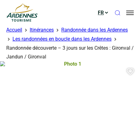
Ouvrir le
FR
ADT des Ardennes
Accueil
Itinérances
Randonnée dans les Ardennes
Les randonnées en boucle dans les Ardennes
Randonnée découverte – 3 jours sur les Crêtes : Gironval /
Jandun / Gironval
Photo 1, © OTCP
Aj