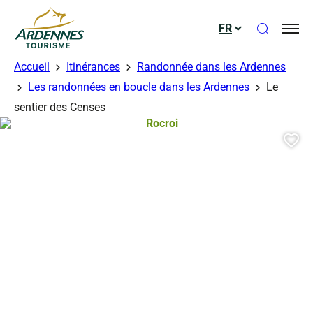
Ouvrir le
FR
ADT des Ardennes
Accueil
Itinérances
Randonnée dans les Ardennes
Les randonnées en boucle dans les Ardennes
Le
sentier des Censes
Rocroi, © Marc Suméra
Aj