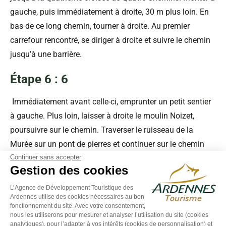
gauche, puis immédiatement à droite, 30 m plus loin. En
bas de ce long chemin, tourner à droite. Au premier
carrefour rencontré, se diriger à droite et suivre le chemin
jusqu’à une barrière.
Étape 6 : 6
Immédiatement avant celle-ci, emprunter un petit sentier
à gauche. Plus loin, laisser à droite le moulin Noizet,
poursuivre sur le chemin. Traverser le ruisseau de la
Murée sur un pont de pierres et continuer sur le chemin
Continuer sans accepter
jusqu’au Couvent.
Gestion des cookies
Étape 7 : 7
L’Agence de Développement Touristique des
Ardennes utilise des cookies nécessaires au bon
Prendre à droite, passer le hameau. A la bifurcation
fonctionnement du site. Avec votre consentement,
nous les utiliserons pour mesurer et analyser l’utilisation du site (cookies
suivante, opter pour la voie de droite pour garder la
analytiques), pour l’adapter à vos intérêts (cookies de personnalisation) et