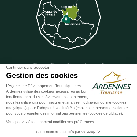
Suivez-nous sur Facebook
Suivez-nous sur Instagram
Suivez-nous sur Youtube
Suivez-nous sur Twit
Suivez-nous 
Continuer sans accepter
Gestion des cookies
L’Agence de Développement Touristique des
Ardennes utilise des cookies nécessaires au bon
ESPACE GROUPES
ESPACE PRESSE
ESPACE PRO
fonctionnement du site. Avec votre consentement,
nous les utiliserons pour mesurer et analyser l’utilisation du site (cookies
Plan du site
-
Politique de confidentialité
-
Mentions légales
-
analytiques), pour l’adapter à vos intérêts (cookies de personnalisation) et
Éditer mes cookies
-
Made with
by
IRIS Interactive
pour vous présenter des informations pertinentes (cookies de ciblage).
Ce site est protégé par reCAPTCHA. Les
règles de confidentialité
et les
Vous pouvez à tout moment modifier vos préférences.
conditions d'utilisation
de Google s'appliquent.
Consentements certifiés par