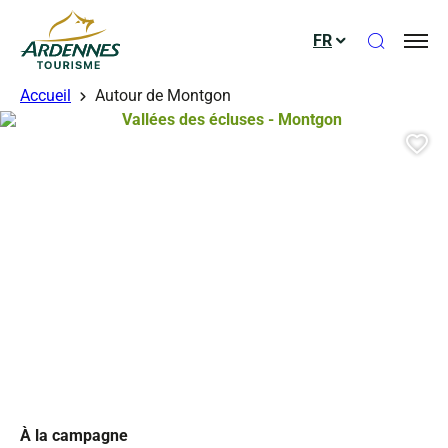
Ouvrir le
FR
ADT des Ardennes
Accueil
Autour de Montgon
Vallées des écluses – Montgon, © 
Aj
À la campagne