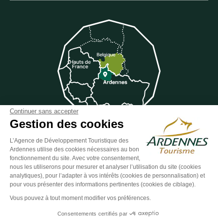
Continuer sans accepter
Gestion des cookies
L’Agence de Développement Touristique des
Ardennes utilise des cookies nécessaires au bon
Suivez-nous sur Facebook
Suivez-nous sur Instagram
Suivez-nous sur Youtube
Suivez-nous sur Twit
Suivez-nous 
fonctionnement du site. Avec votre consentement,
nous les utiliserons pour mesurer et analyser l’utilisation du site (cookies
analytiques), pour l’adapter à vos intérêts (cookies de personnalisation) et
pour vous présenter des informations pertinentes (cookies de ciblage).
ESPACE GROUPES
ESPACE PRESSE
ESPACE PRO
Vous pouvez à tout moment modifier vos préférences.
Plan du site
-
Politique de confidentialité
-
Mentions légales
-
Consentements certifiés par