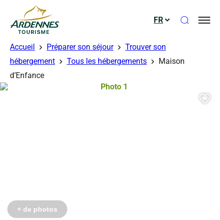
Ouvrir le
FR
ADT des Ardennes
Accueil
Préparer son séjour
Trouver son
hébergement
Tous les hébergements
Maison
d’Enfance
Photo 1, © Droits gérés – Espace Ter
Aj
+ de photos