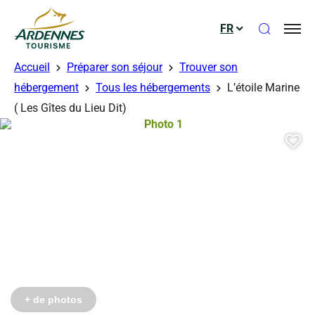
Ouvrir le
FR
ADT des Ardennes
Accueil
Préparer son séjour
Trouver son
hébergement
Tous les hébergements
L’étoile Marine
( Les Gîtes du Lieu Dit)
Photo 1, © Droits gérés – Sylvie T
Aj
+ de photos