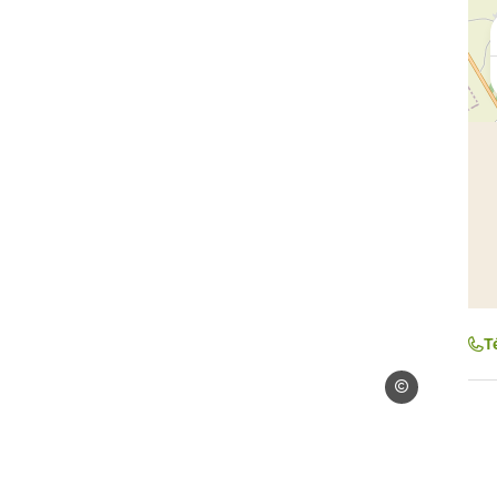
T
Droits gérés – Thi
Thierry Legros