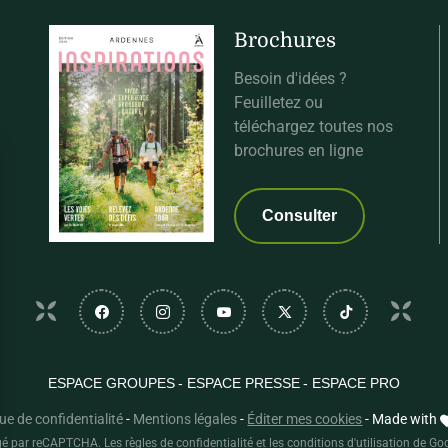
Brochures
Besoin d'idées ?
Feuilletez ou
téléchargez toutes nos
brochures en ligne
Consulter
Suivez-nous sur Facebook
Suivez-nous sur Instagram
Suivez-nous sur Youtube
Suivez-nous sur Twi
Suivez-nous
ESPACE GROUPES
ESPACE PRESSE
ESPACE PRO
que de confidentialité
-
Mentions légales
-
Éditer mes cookies
-
Made with
sez vos Options
égé par reCAPTCHA. Les
règles de confidentialité
et les
conditions d'utilisation
de Goo