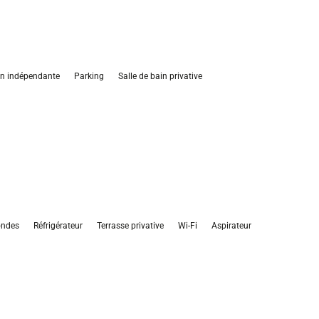
on indépendante
Parking
Salle de bain privative
ondes
Réfrigérateur
Terrasse privative
Wi-Fi
Aspirateur