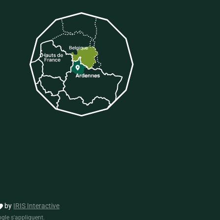
tter
 sur Tiktok
by
IRIS Interactive
gle s'appliquent.