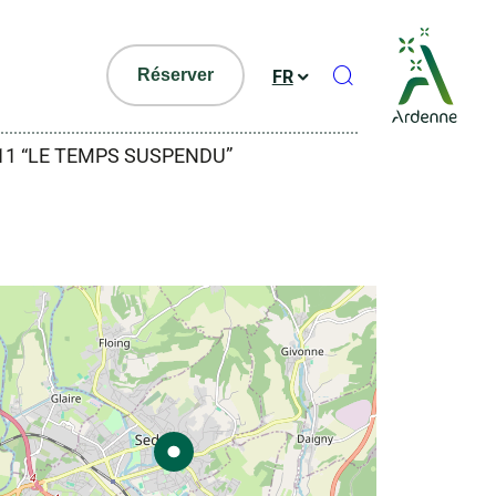
Ouvrir le formul
Réserver
FR
711 “LE TEMPS SUSPENDU”