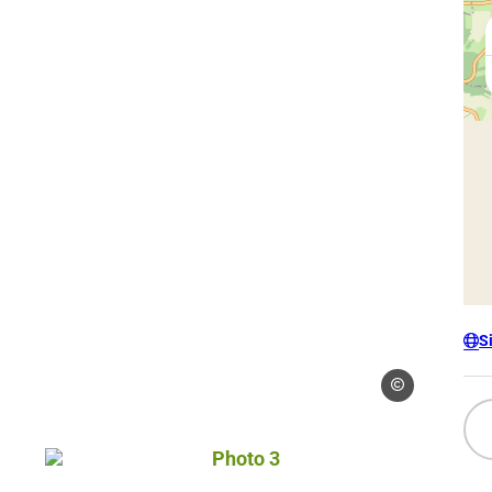
S
Gérés
Photo 3, © Gérés