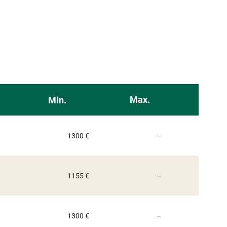
Max.
Min.
Non communiqué
1300 €
–
Non communiqué
1155 €
–
Non communiqué
1300 €
–