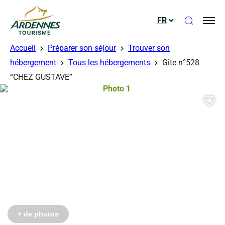
Ouvrir le
FR
ADT des Ardennes
Accueil
Préparer son séjour
Trouver son
hébergement
Tous les hébergements
Gîte n°528
“CHEZ GUSTAVE”
Photo 1, © Gérés
Aj
Photo 6, © Gérés
Photo 7, © Gérés
Photo 8, © Gérés
Photo 9, © Gérés
Photo 10, © Gérés
Photo 11, © Gérés
Photo 12, © Gérés
Photo 13, © Gérés
Photo 14, © Gérés
+ de photos