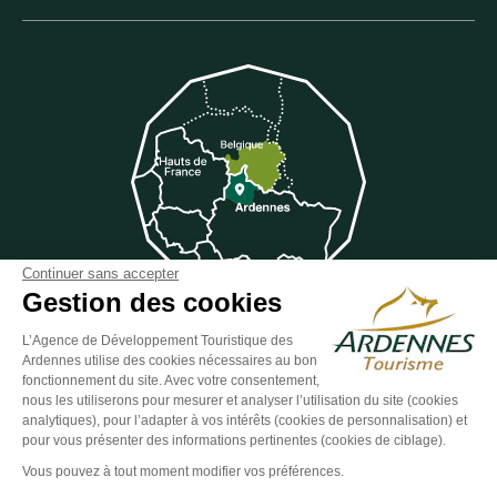
Continuer sans accepter
Gestion des cookies
L’Agence de Développement Touristique des
Ardennes utilise des cookies nécessaires au bon
Suivez-nous sur Facebook
Suivez-nous sur Instagram
Suivez-nous sur Youtube
Suivez-nous sur Twit
Suivez-nous 
fonctionnement du site. Avec votre consentement,
nous les utiliserons pour mesurer et analyser l’utilisation du site (cookies
analytiques), pour l’adapter à vos intérêts (cookies de personnalisation) et
pour vous présenter des informations pertinentes (cookies de ciblage).
ESPACE GROUPES
ESPACE PRESSE
ESPACE PRO
Vous pouvez à tout moment modifier vos préférences.
Plan du site
-
Politique de confidentialité
-
Mentions légales
-