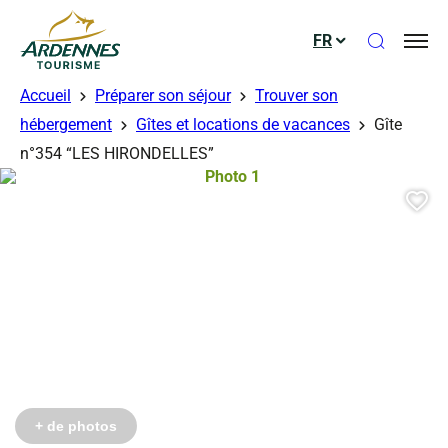
Ouvrir le
FR
ADT des Ardennes
Accueil
Préparer son séjour
Trouver son
hébergement
Gîtes et locations de vacances
Gîte
n°354 “LES HIRONDELLES”
Photo 1, © Gérés
Aj
Photo 6, © Gérés
Photo 7, © Gérés
Photo 8, © Gérés
Photo 9, © Gérés
Photo 10, © Gérés
Photo 11, © Gérés
Photo 12, © Gérés
Photo 13, © Gérés
Photo 14, © Gérés
Photo 15, © Gérés
+ de photos