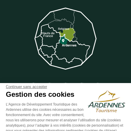
Suivez-nous sur Facebook
Suivez-nous sur Instagram
Suivez-nous sur Youtube
Suivez-nous sur Twit
Suivez-nous 
Continuer sans accepter
Gestion des cookies
L’Agence de Développement Touristique des
Ardennes utilise des cookies nécessaires au bon
ESPACE GROUPES
ESPACE PRESSE
ESPACE PRO
fonctionnement du site. Avec votre consentement,
nous les utiliserons pour mesurer et analyser l’utilisation du site (cookies
Plan du site
-
Politique de confidentialité
-
Mentions légales
-
analytiques), pour l’adapter à vos intérêts (cookies de personnalisation) et
Éditer mes cookies
-
Made with
by
IRIS Interactive
pour vous présenter des informations pertinentes (cookies de ciblage).