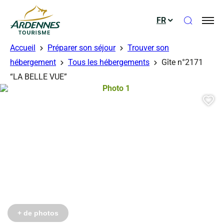
Ouvrir le
FR
ADT des Ardennes
Accueil
Préparer son séjour
Trouver son
hébergement
Tous les hébergements
Gîte n°2171
“LA BELLE VUE”
Photo 1, © Gérés
Aj
Photo 6, © Gérés
Photo 7, © Gérés
Photo 8, © Gérés
Photo 9, © Gérés
Photo 10, © Gérés
Photo 11, © Gérés
Photo 12, © Gérés
Photo 13, © Gérés
+ de photos